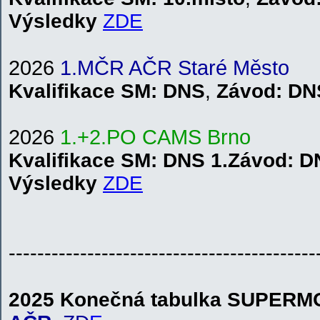
V
ýsledky
ZDE
2026
1.MČR AČR Staré Město
Kvalifikace
SM
: DNS
,
Závod:
DN
2026
1.+2.PO CAMS
B
r
n
o
Kvalifikace
SM
: DNS 1.
Závod:
D
V
ýsledky
Z
DE
-------------------------------------------
2025 Konečná tabulka SUPER