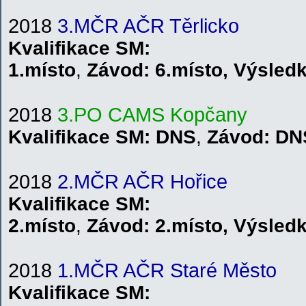
2018
3.MČR AČR Těrlicko
Kvalifikace
SM
:
1.místo
,
Závod:
6.místo
,
V
ýsled
201
8
3.PO CAMS Kopčany
Kvalifikace SM: DNS
,
Závod: DN
2018
2.MČR AČR Hořice
Kvalifikace
SM
:
2.místo
,
Závod:
2.místo
,
V
ýsled
2018
1.MČR AČR Staré Město
Kvalifikace
SM
: