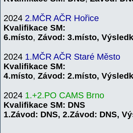
2024
2.MČR AČR Hořice
Kvalifikace
SM
:
6.místo
,
Závod:
3.místo
,
V
ýsled
2024
1.MČR AČR Staré Město
Kvalifikace
SM
:
4.místo
,
Závod:
2.místo
,
V
ýsled
2024
1.+2.PO CAMS
B
r
n
o
Kvalifikace
SM
: DNS
1.
Závod:
DNS
,
2.
Závod:
DNS
,
V
ý