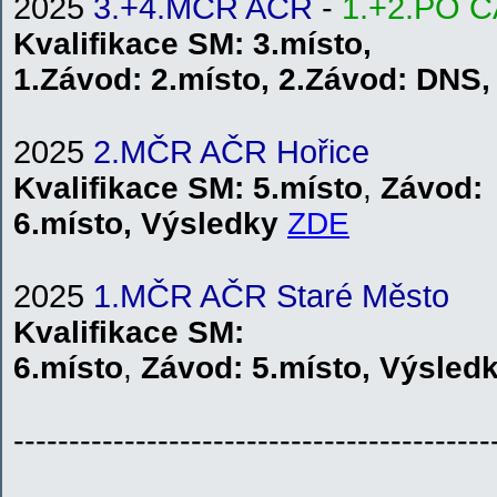
2025
3.+4.MČR AČR
-
1.+2.PO 
Kvalifikace
SM
: 3.místo,
1.
Závod:
2.místo
,
2.
Závod: DNS
2025
2.MČR AČR Hořice
Kvalifikace
SM
: 5.místo
,
Závod:
6
.místo
,
V
ýsledky
ZDE
2025
1.MČR AČR Staré Město
Kvalifikace
SM
:
6.místo
,
Závod:
5.místo
,
V
ýsled
-------------------------------------------