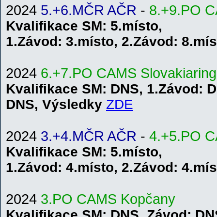
2024
5.+6.MČR AČR
-
8.+9.PO 
Kvalifikace
SM
: 5.místo,
1.
Závod:
3.místo
,
2.
Závod: 8.mís
2024
6.+7.PO CAMS
S
lo
va
kiar
ing
Kvalifikace
SM
: DNS, 1.
Závod:
D
DNS
,
V
ýsledky
Z
DE
2024
3.+4.MČR AČR
-
4.+5.PO 
Kvalifikace
SM
: 5.místo,
1.
Závod:
4.místo
,
2.
Závod: 4.mís
2024
3.PO CAMS Kopčany
Kvalifikace SM: DNS
,
Závod: DN