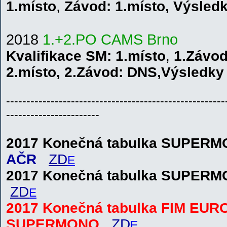
1.místo
,
Závod:
1.místo
,
V
ýsled
201
8
1.+2.PO CAMS Brno
Kvalifikace
SM
: 1.místo
,
1.Závod
2.místo
,
2.Závod: DNS
,
V
ýsledk
------------------------------------------------------
-----------------------
2017 Konečná tabulka SUPER
AČR
ZD
E
2017 Konečná tabulka SUPER
ZD
E
2017 Konečná tabulka FIM EUR
SUPERMONO
ZD
E