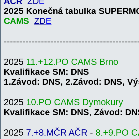
AČR
ZD
E
2025 Konečná tabulka SUPER
CAMS
ZD
E
-------------------------------------------
2025
11.+12.PO CAMS
B
r
n
o
Kvalifikace
SM
: DNS
1.
Závod:
DNS
,
2.
Závod:
DNS
,
V
ý
2025
10.PO CAMS Dymokury
Kvalifikace
SM
: DNS
,
Závod: DN
2025
7.+8.MČR AČR
-
8.+9.PO 