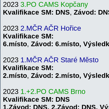
2023
3.PO CAMS Kopčany
Kvalifikace SM: DNS
,
Závod: DN
2023
2.MČR AČR Hořice
Kvalifikace
SM
:
6.místo
,
Závod:
6.místo
,
V
ýsled
2023
1.MČR AČR Staré Město
Kvalifikace
SM
:
2.místo
,
Závod:
2.místo
,
V
ýsled
2023
1.+2.PO CAMS
B
r
n
o
Kvalifikace
SM
: DNS
1.
Závod:
DNS
,
2.
Závod:
DNS
,
V
ý