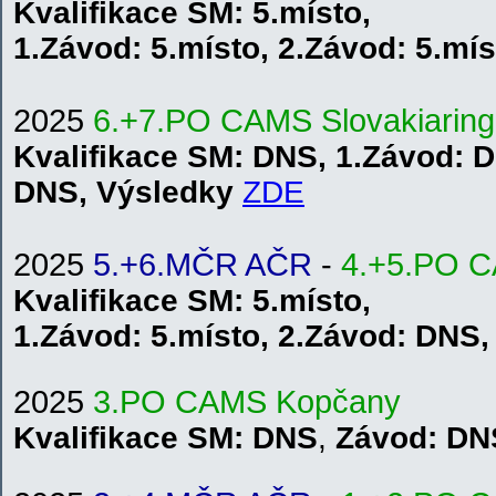
Kvalifikace
SM
: 5.místo,
1.
Závod:
5.místo
,
2.
Závod: 5.mís
2025
6.+7.PO CAMS
S
lo
va
kiar
ing
Kvalifikace
SM
: DNS, 1.
Závod:
D
DNS
,
V
ýsledky
Z
DE
2025
5.+6.MČR AČR
-
4.+5.PO 
Kvalifikace
SM
: 5.místo,
1.
Závod:
5.místo
,
2.
Závod: DNS
2025
3.PO CAMS Kopčany
Kvalifikace SM: DNS
,
Závod: DN