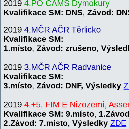
2019
4.PO CAMS Dymokury
Kvalifikace
SM
: DNS
,
Závod:
DN
2019
4.MČR AČR Těrlicko
Kvalifikace
SM
:
1.místo
,
Závod:
zrušeno
,
V
ýsle
2019
3.MČR AČR Radvanice
Kvalifikace
SM
:
3.místo
,
Závod:
DNF
,
V
ýsledky
Z
2019
4.+5. FIM E Nizozemí, Ass
Kvalifikace SM: 9
.místo
,
1.Závo
2.Závod:
7.místo
,
V
ýsledky
ZDE