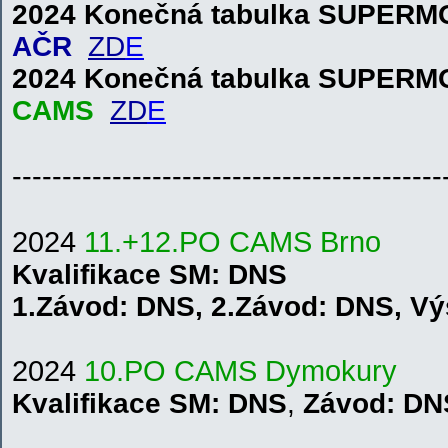
2024 Konečná tabulka SUPER
AČR
ZD
E
2024 Konečná tabulka SUPER
CAMS
ZD
E
-------------------------------------------
2024
11.+12.PO CAMS
B
r
n
o
Kvalifikace
SM
: DNS
1.
Závod:
DNS
,
2.
Závod:
DNS
,
V
ý
2024
10.PO CAMS Dymokury
Kvalifikace
SM
: DNS
,
Závod: DN