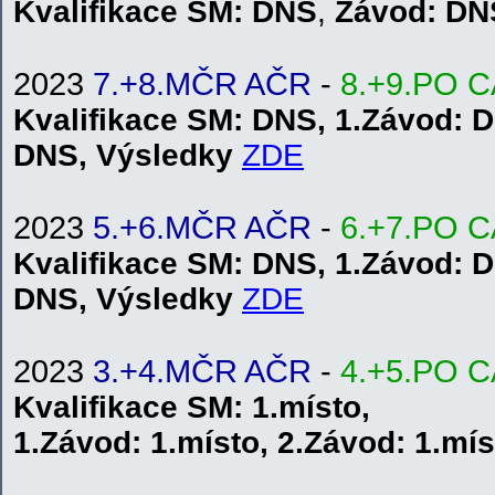
Kvalifikace
SM
: DNS
,
Závod: DN
2023
7.+8.MČR AČR
-
8.+9.PO 
Kvalifikace
SM
: DNS, 1.
Závod:
D
DNS
,
V
ýsledky
Z
DE
2023
5.+6.MČR AČR
-
6.+7.PO 
Kvalifikace
SM
: DNS, 1.
Závod:
D
DNS
,
V
ýsledky
Z
DE
2023
3.+4.MČR AČR
-
4.+5.PO 
Kvalifikace
SM
: 1.místo,
1.
Závod:
1.místo
,
2.
Závod: 1.mís