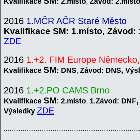
SM
Kvalifikace
: 2.místo
,
Závod: 2
.míst
2016
1.MČR AČR Staré Město
Kvalifikace
SM
: 1.místo
,
Závod:
ZDE
2016
1.+2. FIM Europe Německo,
SM
,
Kvalifikace
: DNS
,
Závod: DNS
V
ýs
201
6
1.+2.PO CAMS Brno
SM
,
Kvalifikace
: 2.místo
,
1.Závod: DNF
ZDE
V
ýsledky
........................................................................