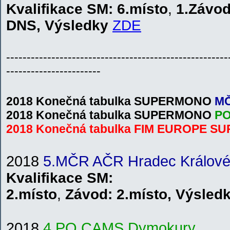
Kvalifikace
SM
: 6.místo
,
1.Závo
DNS
,
V
ýsledky
ZDE
------------------------------------------------------
-----------------------
2018 Konečná tabulka SUPERMONO
M
2018 Konečná tabulka SUPERMONO
P
2018 Konečná tabulka FIM EUROPE
2018
5.MČR AČR Hradec Králov
Kvalifikace
SM
:
2.místo
,
Závod:
2.místo
,
V
ýsled
201
8
4.PO CAMS Dymokury