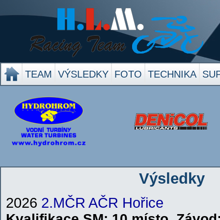
TEAM
VÝSLEDKY
FOTO
TECHNIKA
SU
Výsledky
2026
2.MČR AČR Hořice
Kvalifikace
SM
: 10.místo
,
Závod: