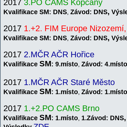
201
7
3.PO CAMS Kopčany
,
Kvalifikace SM: DNS
,
Závod: DNS
V
ýsl
2017
1.+2. FIM Europe Nizozemí,
,
Kvalifikace SM: DNS
,
Závod: DNS
V
ýsl
2017
2.MČR AČR Hořice
SM
Kvalifikace
: 9.místo
,
Závod: 4
.míst
2017
1.MČR AČR Staré Město
SM
Kvalifikace
: 1.místo
,
Závod:
1.míst
201
7
1.+2.PO CAMS Brno
SM
,
Kvalifikace
: 1.místo
,
1.Závod: DNS
ZDE