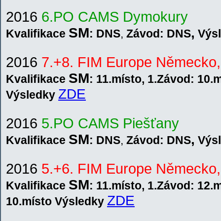
201
6
6.PO CAMS Dymokury
SM
,
Kvalifikace
: DNS
,
Závod: DNS
V
ýs
2016
7.+8. FIM Europe Německo,
SM
Kvalifikace
:
11.místo, 1.Závod: 10.
ZDE
V
ýsledky
201
6
5.PO CAMS Piešťany
SM
,
Kvalifikace
: DNS
,
Závod: DNS
V
ýs
2016
5.+6. FIM Europe Německo,
SM
Kvalifikace
:
11.místo, 1.Závod: 12.m
ZDE
10.místo V
ýsledky