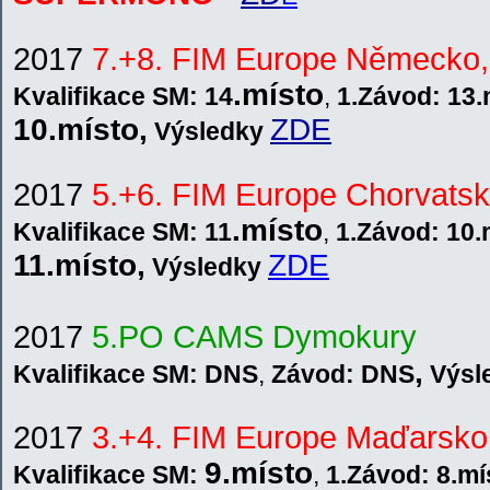
2017
7.+8. FIM Europe Německo,
.místo
Kvalifikace SM: 14
,
1.Závod: 13.
10.místo
,
ZDE
V
ýsledky
2017
5.+6. FIM Europe Chorvatsk
.místo
Kvalifikace SM: 11
,
1.Závod: 10.
11.místo
,
ZDE
V
ýsledky
201
7
5.PO CAMS Dymokury
,
Kvalifikace SM: DNS
,
Závod: DNS
V
ýsl
2017
3.+4. FIM Europe Maďarsko
9.místo
Kvalifikace SM:
,
1.Závod: 8.mí