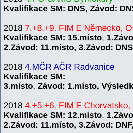
Kvalifikace
SM
: DNS
,
Závod:
DN
2018
7.+8.+9. FIM E Německo, O
Kvalifikace SM: 15
.místo
,
1.Záv
2.Závod:
11.místo
,
3.Závod:
DNS
2018
4.MČR AČR Radvanice
Kvalifikace
SM
:
3.místo
,
Závod:
1.místo
,
V
ýsled
2018
4.+5.+6. FIM E Chorvatsko,
Kvalifikace SM: 12
.místo
,
1.Závo
2.Závod:
11.místo
,
3.Závod:
DNF