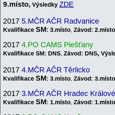
9.místo
,
ZDE
V
ýsledky
2017
5.MČR AČR Radvanice
SM
Kvalifikace
: 3.místo
,
Závod:
2.míst
201
7
4.PO CAMS Piešťany
,
Kvalifikace SM: DNS
,
Závod: DNS
V
ýsl
2017
4.MČR AČR Těrlicko
SM
Kvalifikace
: 3.místo
,
Závod:
3.míst
2017
3.MČR AČR Hradec Králov
SM
Kvalifikace
: 1.místo
,
Závod:
1.míst