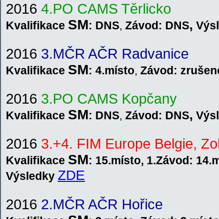
201
6
4.PO CAMS Těrlicko
SM
,
Kvalifikace
: DNS
,
Závod: DNS
V
ýs
2016
3.MČR AČR Radvanice
SM
Kvalifikace
: 4.místo
,
Závod: zrušen
201
6
3.PO CAMS Kopčany
SM
,
Kvalifikace
: DNS
,
Závod: DNS
V
ýs
2016
3.+4. FIM Europe Belgie, Zo
SM
Kvalifikace
:
15.místo, 1.Závod: 14.m
ZDE
V
ýsledky
2016
2.MČR AČR Hořice