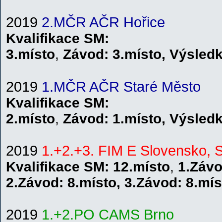
2019
2.MČR AČR Hořice
Kvalifikace
SM
:
3.místo
,
Závod:
3.místo
,
V
ýsled
2019
1.MČR AČR Staré Město
Kvalifikace
SM
:
2.místo
,
Závod:
1.místo
,
V
ýsled
2019
1.+2.+3. FIM E Slovensko, 
Kvalifikace SM: 12
.místo
,
1.Záv
2.Závod:
8.místo
,
3.Závod:
8.mís
2019
1.+2.PO CAMS Brno