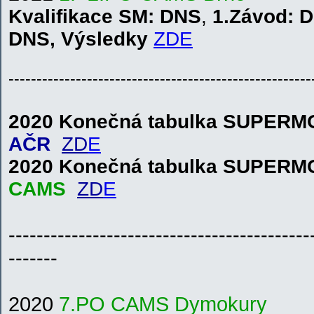
Kvalifikace
SM
: DNS
,
1.Závod: 
DNS
,
V
ýsledky
ZDE
------------------------------------------------------
2020 Konečná tabulka SUPER
AČR
ZD
E
2020 Konečná tabulka SUPER
CAMS
ZD
E
-------------------------------------------
-------
2020
7.PO CAMS Dymokury