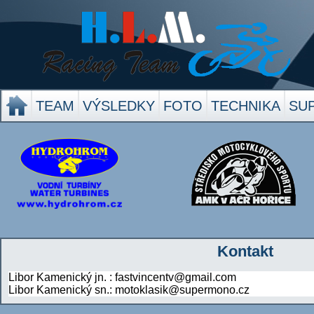
TEAM
VÝSLEDKY
FOTO
TECHNIKA
SU
Kontakt
Libor Kamenický jn. : fastvincentv@gmail.com
Libor Kamenický sn.: motoklasik@supermono.cz