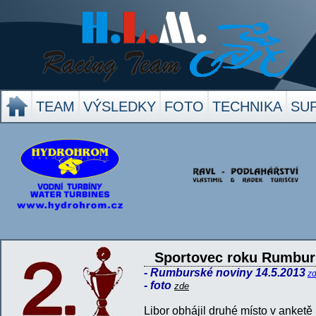
TEAM
VÝSLEDKY
FOTO
TECHNIKA
SU
Sportovec roku Rumburk
- Rumburské noviny 14.5.2013
z
- foto
zde
Libor obhájil druhé místo v anketě