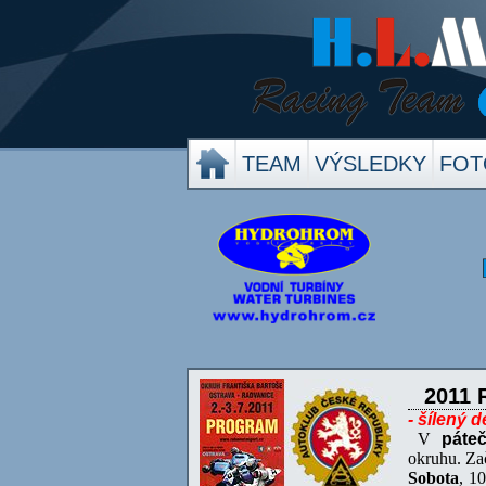
TEAM
VÝSLEDKY
FOT
2011 
- šílený 
V
páte
okruhu. Zač
Sobota
, 1