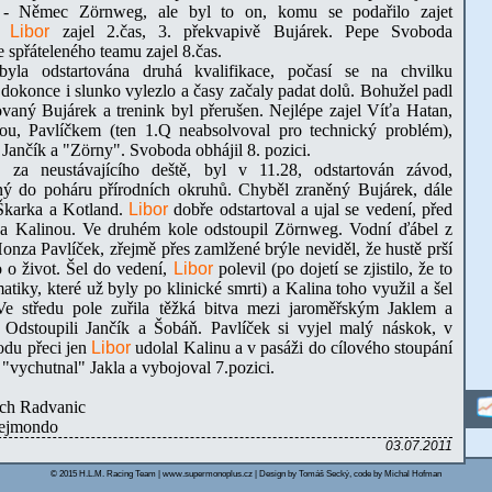
í - Němec Zörnweg, ale byl to on, komu se podařilo zajet
i.
Libor
zajel 2.čas, 3. překvapivě Bujárek. Pepe Svoboda
 spřáteleného teamu zajel 8.čas.
yla odstartována druhá kvalifikace, počasí se na chvilku
dokonce i slunko vylezlo a časy začaly padat dolů. Bohužel padl
ovaný Bujárek a trenink byl přerušen. Nejlépe zajel Víťa Hatan,
ou, Pavlíčkem (ten 1.Q neabsolvoval pro technický problém),
, Jančík a "Zörny". Svoboda obhájil 8. pozici.
, za neustávajícího deště, byl v 11.28, odstartován závod,
ný do poháru přírodních okruhů. Chyběl zraněný Bujárek, dále
Škarka a Kotland.
Libor
dobře odstartoval a ujal se vedení, před
a Kalinou. Ve druhém kole odstoupil Zörnweg. Vodní ďábel z
nza Pavlíček, zřejmě přes zamlžené brýle neviděl, že hustě prší
o o život. Šel do vedení,
Libor
polevil (po dojetí se zjistilo, že to
tiky, které už byly po klinické smrti) a Kalina toho využil a šel
Ve středu pole zuřila těžká bitva mezi jaroměřským Jaklem a
Odstoupili Jančík a Šobáň. Pavlíček si vyjel malý náskok, v
odu přeci jen
Libor
udolal Kalinu a v pasáži do cílového stoupání
"vychutnal" Jakla a vybojoval 7.pozici.
ych Radvanic
rejmondo
03.07.2011
© 2015 H.L.M. Racing Team | www.supermonoplus.cz | Design by Tomáš Secký, code by Michal Hofman