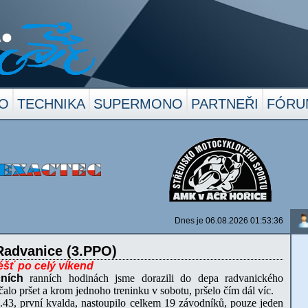
O
TECHNIKA
SUPERMONO
PARTNEŘI
FÓRU
Dnes je 06.08.2026 01:53:36
Radvanice (3.PPO)
déšť po celý víkend
čních
ranních hodinách jsme dorazili do depa radvanického
alo pršet a krom jednoho treninku v sobotu, pršelo čím dál víc.
0.43, první kvalda, nastoupilo celkem 19 závodníků, pouze jeden