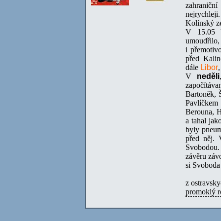
zahraničn
nejrychlej
Kolínský ze
V 15.05 b
umoudřilo, 
i přemotiv
před Kalin
dále
Libor
V
neděli
započítáva
Bartoněk, 
Pavlíčkem 
Berouna, Ho
a tahal jak
byly pneuma
před něj. 
Svobodou. 
závěru záv
si Svoboda 
z ostravsk
promoklý 