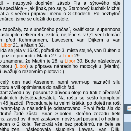
idl – nezbytné doplnění zásob Fla a sýrového ráje
 speciálce – jak jinak, pro sejry. Staronový kuchtík Michal
al a k večeru připravil menu o 3 chodech. Po nezbytné
enárce, jsme se uložili do postele.
 započaly, za slunečného počasí, kvalifikace, supermona
Nastoupilo celkem 45 jezdců, nejlépe si v Q1 vedl domácí
zen před Kehrmannem, Lawesem, van Dijkem a van
,
Libor
21. a Martin 32.
da se jela v 16.05, pořadí do 3. místa stejné, van Buiten a
i pozice prohodili. Martin 27. a
Libor
29.
o znamená, že Martin je 28. a
Libor
30. Bude následovat
otoru (
Libor
) a příprava náhradního motocyklu (Martin).
 uvažují o rezervním pilotovi :-)
 celý den nad Assenem, ranní warm-up naznačil sílu
toru a vlil optimismus do našich řad.
tart závodu byl posunut z důvodu oleje na trati z předešlé
utaktních dvěstěpadesátek. Na roštu se sešlo kompletní
 45 jezdců. Procedura je tu velmi krátká, po dojetí na rošt
 warm-lap a následně je odstartováno. První řada šla do
druhé řadě zůstal Brian Slooten, kterého zezadu trefil
, závod byl ihned zastaven, nový start posunut o hodinu,
ácen o 2 kola. Tentokrát vše bez problémů, na čele se
elthuijzen, následovala skupinka Lawes, van Dijk,