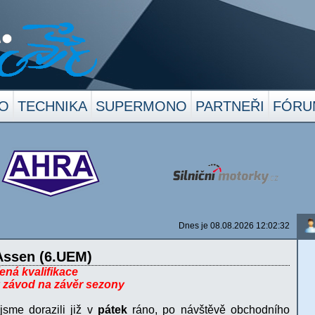
O
TECHNIKA
SUPERMONO
PARTNEŘI
FÓRU
Dnes je 08.08.2026 12:02:32
Assen (6.UEM)
ená kvalifikace
ý závod na závěr sezony
sme dorazili již v
pátek
ráno, po návštěvě obchodního