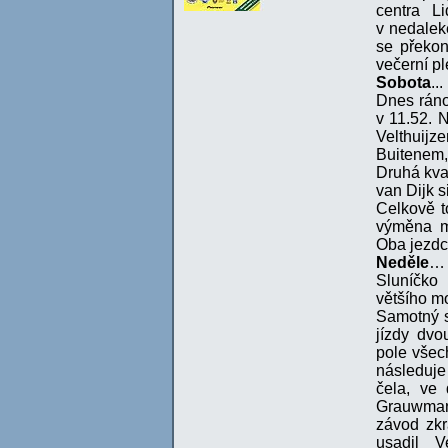
centra L
v nedaleké
se překon
večerní pl
Sobota
...
Dnes ráno
v 11.52. 
Velthuij
Buitenem
Druhá kval
van Dijk s
Celkově t
výměna m
Oba jezdci
Neděle
…
Sluníčko
většího mo
Samotný s
jízdy dvo
pole všech
následuje
čela, ve 
Grauwmans
závod zkr
usadil V