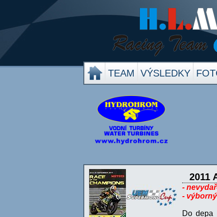
TEAM
VÝSLEDKY
FOT
2011 
- nevydař
- výborn
Do depa j