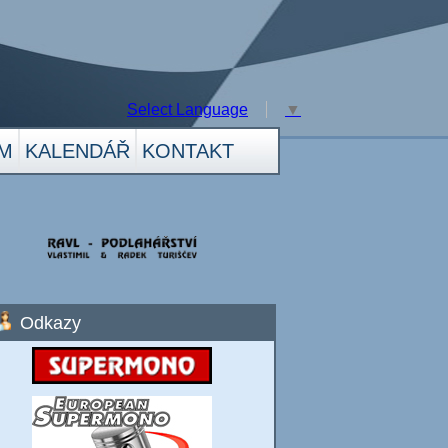
Select Language
▼
M
KALENDÁŘ
KONTAKT
Odkazy