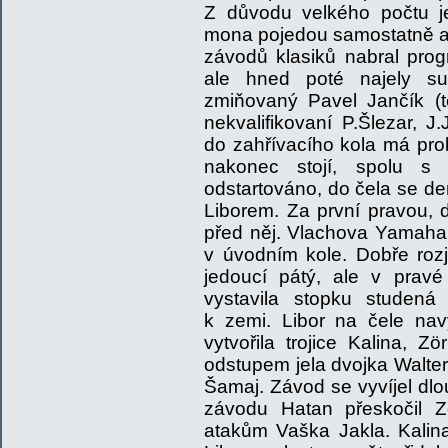
Z důvodu velkého počtu j
mona pojedou samostatně a 
závodů klasiků nabral pro
ale hned poté najely su
zmiňovaný Pavel Jančík (t
nekvalifikovaní P.Šlezar, 
do zahřívacího kola má prob
nakonec stojí, spolu s d
odstartováno, do čela se d
Liborem. Za první pravou, 
před něj. Vlachova Yamaha 
v úvodním kole. Dobře roz
jedoucí pátý, ale v prav
vystavila stopku studená
k zemi. Libor na čele na
vytvořila trojice Kalina,
odstupem jela dvojka Walter
Šamaj. Závod se vyvíjel dl
závodu Hatan přeskočil Z
atakům Vaška Jakla. Kalin