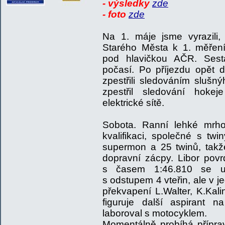
- výsledky
zde
- foto
zde
Na 1. máje jsme vyrazili,
Starého Města k 1. měření
pod hlavičkou AČR. Sesta
počasí. Po příjezdu opět d
zpestřili sledováním slušn
zpestřil sledování hoke
elektrické sítě.
Sobota. Ranní lehké mrho
kvalifikaci, společné s twin
supermon a 25 twinů, takže
dopravní zácpy. Libor povrd
s časem 1:46.810 se us
s odstupem 4 vteřin, ale v je
překvapení L.Walter, K.Kali
figuruje další aspirant 
laboroval s motocyklem.
Momentálně probíhá příprava