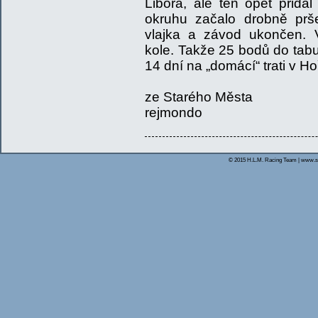
Libora, ale ten opět přida
okruhu začalo drobně prš
vlajka a závod ukončen. 
kole. Takže 25 bodů do tabu
14 dní na „domácí“ trati v Ho
ze Starého Města
rejmondo
© 2015 H.L.M. Racing Team | www.s