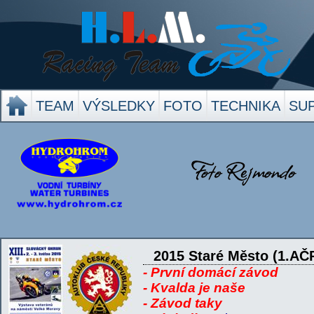
TEAM
VÝSLEDKY
FOTO
TECHNIKA
SU
2015 Staré Město (1.AČ
- První domácí závod
- Kvalda je naše
- Závod taky