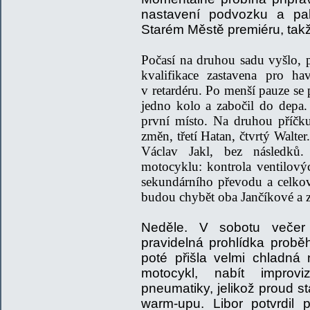
nastavení podvozku a pa
Starém Městě premiéru, takž
Počasí na druhou sadu vyšlo, 
kvalifikace zastavena pro hav
v retardéru. Po menší pauze se 
jedno kolo a zabočil do depa.
první místo. Na druhou příčk
změn, třetí Hatan, čtvrtý Walter
Václav Jakl, bez následků
motocyklu: kontrola ventilový
sekundárního převodu a celkov
budou chybět oba Jančíkové a zř
Neděle. V sobotu večer 
pravidelná prohlídka proběh
poté přišla velmi chladná
motocykl, nabít improv
pneumatiky, jelikož proud st
warm-upu. Libor potvrdil p