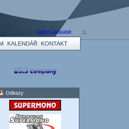
Select Language
▼
M
KALENDÁŘ
KONTAKT
Odkazy