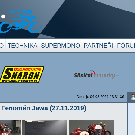
O
TECHNIKA
SUPERMONO
PARTNEŘI
FÓRU
Dnes je 06.08.2026 13:31:36
 Fenomén Jawa (27.11.2019)