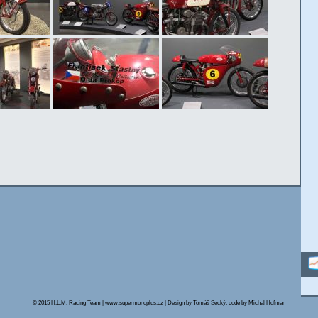
© 2015 H.L.M. Racing Team | www.supermonoplus.cz | Design by Tomáš Secký, code by Michal Hofman