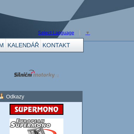
Select Language
▼
M
KALENDÁŘ
KONTAKT
Odkazy