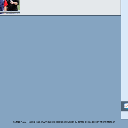
© 2015 H.L.M. Racing Team | www.supermonoplus.cz | Design by Tomáš Secký, code by Michal Hofman