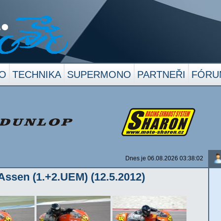
O
TECHNIKA
SUPERMONO
PARTNEŘI
FÓRU
Dnes je 06.08.2026 03:38:02
Assen (1.+2.UEM) (12.5.2012)