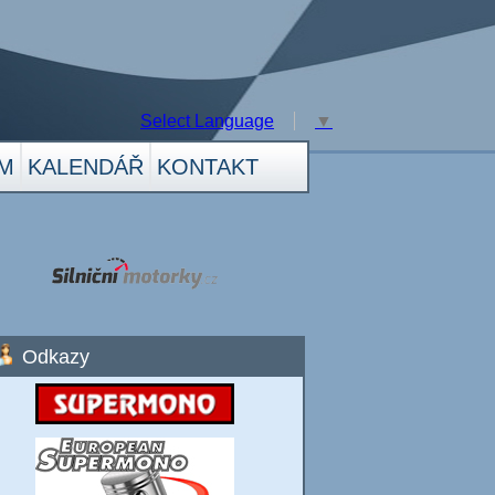
Select Language
▼
M
KALENDÁŘ
KONTAKT
Odkazy