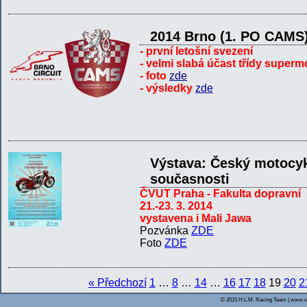
2014 Brno (1. PO CAMS
- první letošní svezení
- velmi slabá účast třídy super
- foto
zde
- výsledky
zde
Výstava: Český motocykl
současnosti
ČVUT Praha - Fakulta dopravní
21.-23. 3. 2014
vystavena i Mali Jawa
Pozvánka
ZDE
Foto
ZDE
« Předchozí
1
…
8
…
14
…
16
17
18
19
20
2
© 2015 H.L.M. Racing Team | www.s