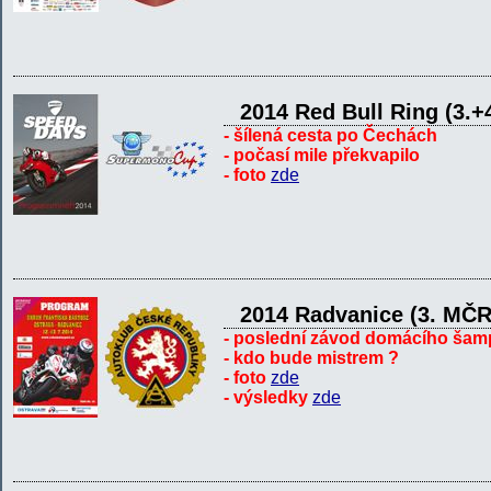
2014 Red Bull Ring (3.+
- šílená cesta po Čechách
- počasí mile překvapilo
- foto
zde
2014 Radvanice (3. MČ
- poslední závod domácího šam
- kdo bude mistrem ?
- foto
zde
- výsledky
zde