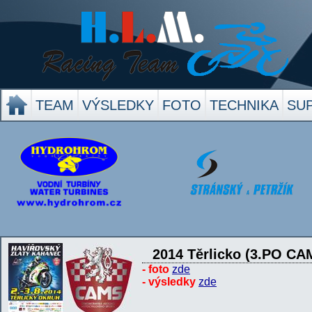
TEAM
VÝSLEDKY
FOTO
TECHNIKA
SU
2014 Těrlicko (3.PO CA
- foto
zde
- výsledky
zde