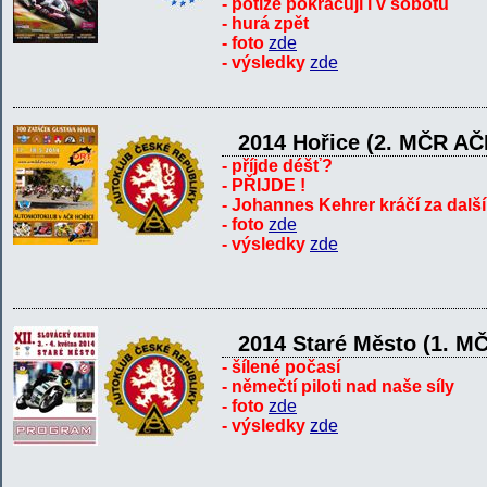
- potíže pokračují i v sobotu
- hurá zpět
- foto
zde
- výsledky
zde
2014 Hořice (2. MČR AČ
- příjde déšť?
- PŘIJDE !
- Johannes Kehrer kráčí za další
- foto
zde
- výsledky
zde
2014 Staré Město (1. M
- šílené počasí
- němečtí piloti nad naše síly
- foto
zde
- výsledky
zde