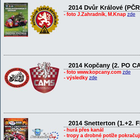
2014 Dvůr Králové (PČ
- foto J.Zahradník, M.Knap
zde
2014 Kopčany (2. PO C
- foto www.kopcany.com
zde
- výsledky
zde
2014 Snetterton (1.+2. 
- hurá přes kanál
- tropy a drobné potíže pokračují